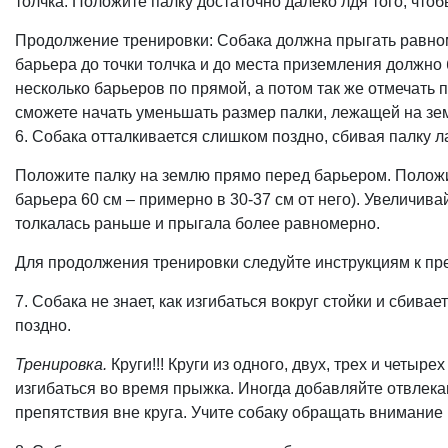
толчка. Положите палку достаточно далеко лдя того, чтоб
Продолжение тренировки: Собака должна прыгать равноме
барьера до точки толчка и до места приземления должно
несколько барьеров по прямой, а потом так же отмечать 
сможете начать уменьшать размер палки, лежащей на зем
6. Собака отталкивается слишком поздно, сбивая палку л
Положите палку на землю прямо перед барьером. Положи
барьера 60 см – примерно в 30-37 см от него). Увеличив
толкалась раньше и прыгала более равномерно.
Для продолжения тренировки следуйте инструкциям к пр
7. Собака не знает, как изгибаться вокруг стойки и сбив
поздно.
Тренировка.
Круги!!! Круги из одного, двух, трех и четыре
изгибаться во время прыжка. Иногда добавляйте отвлек
препятствия вне круга. Учите собаку обращать внимание н