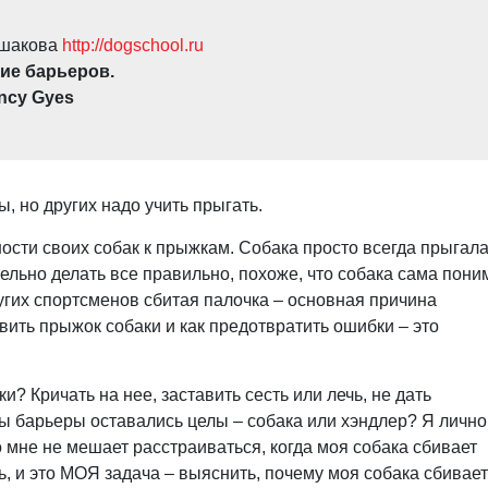
ьшакова
http://dogschool.ru
ие барьеров.
ncy Gyes
 но других надо учить прыгать.
сти своих собак к прыжкам. Собака просто всегда прыгал
тельно делать все правильно, похоже, что собака сама пони
угих спортсменов сбитая палочка – основная причина
вить прыжок собаки и как предотвратить ошибки – это
? Кричать на нее, заставить сесть или лечь, не дать
бы барьеры оставались целы – собака или хэндлер? Я лично
то мне не мешает расстраиваться, когда моя собака сбивает
ь, и это МОЯ задача – выяснить, почему моя собака сбивает