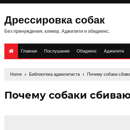
Дрессировка собак
Без принуждения, кликер. Аджилити и обидиенс.
Главная
Послушание
Обидиенс
Aджилити
Home
Библиотека аджилитиста
Почему собаки сбив
Почему собаки сбива