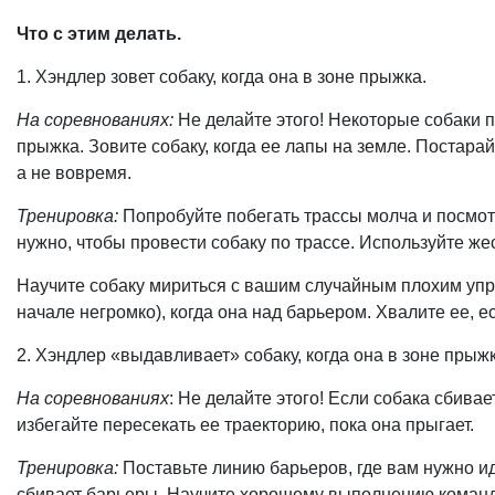
Что с этим делать.
1. Хэндлер зовет собаку, когда она в зоне прыжка.
На соревнованиях:
Не делайте этого! Некоторые собаки п
прыжка. Зовите собаку, когда ее лапы на земле. Постара
а не вовремя.
Тренировка:
Попробуйте побегать трассы молча и посмот
нужно, чтобы провести собаку по трассе. Используйте жес
Научите собаку мириться с вашим случайным плохим упра
начале негромко), когда она над барьером. Хвалите ее, е
2. Хэндлер «выдавливает» собаку, когда она в зоне прыжк
На соревнованиях
: Не делайте этого! Если собака сбивае
избегайте пересекать ее траекторию, пока она прыгает.
Тренировка:
Поставьте линию барьеров, где вам нужно ид
сбивает барьеры. Научите хорошему выполнению команд