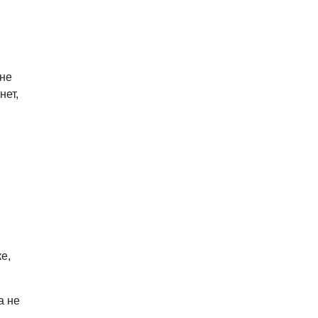
оне
нет,
е,
а не