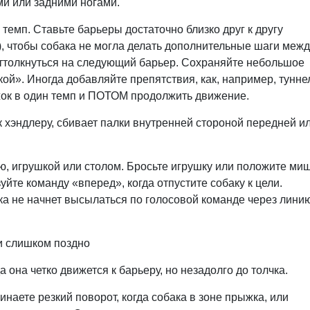
ми или задними ногами.
темп. Ставьте барьеры достаточно близко друг к другу
й), чтобы собака не могла делать дополнительные шаги меж
ттолкнуться на следующий барьер. Сохраняйте небольшое
ой». Иногда добавляйте препятствия, как, например, тунне
ыжок в один темп и ПОТОМ продолжить движение.
 к хэндлеру, сбивает палки внутренней стороной передней и
, игрушкой или столом. Бросьте игрушку или положите ми
уйте команду «вперед», когда отпустите собаку к цели.
ка не начнет высылаться по голосовой команде через лини
и слишком поздно
она четко движется к барьеру, но незадолго до толчка.
инаете резкий поворот, когда собака в зоне прыжка, или