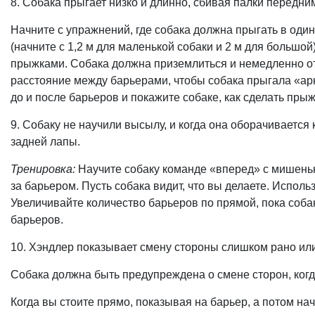
8. Собака прыгает низко и длинно, сбивая палки передни
Начните с упражнений, где собака должна прыгать в один 
(начните с 1,2 м для маленькой собаки и 2 м для большо
прыжками. Собака должна приземлиться и немедленно о
расстояние между барьерами, чтобы собака прыгала «арк
до и после барьеров и покажите собаке, как сделать пр
9. Собаку не научили высылу, и когда она оборачивается
задней лапы.
Тренировка:
Научите собаку команде «вперед» с мишенью
за барьером. Пусть собака видит, что вы делаете. Использ
Увеличивайте количество барьеров по прямой, пока соба
барьеров.
10. Хэндлер показывает смену стороны слишком рано ил
Собака должна быть предупреждена о смене сторон, когда 
Когда вы стоите прямо, показывая на барьер, а потом нач