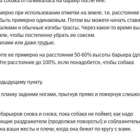
ы собака отталкивалась на барьер после нее.
рно при использовании отметки на земле, т.е. расстояние
 быть примерно одинаковым. Потом вы можете начать стави
палками и обычные изгибы трассы. Через какое-то время вы
ле, чтобы постепенно убрать ее совсем.
апами или даже грудью.
те ее примерно на расстоянии 50-60% высоты барьера (дл
айте расстояние до 100%, если понадобится, чтобы собака
едыдущему пункту.
ает планку задними ногами, прыгнув прямо и повернув слишк
х барьеров снова и снова, пока собака не поймет, как надо
ающие раздражители (продолжая повороты!) и соблазнител
а ваши жесты и плечи, когда она бежит по кругу с вами.