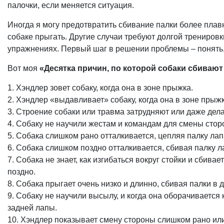
палочки, если меняется ситуация.
Иногда я могу предотвратить сбивание палки более пла
собаке прыгать. Другие случаи требуют долгой тренировки
упражнениях. Первый шаг в решении проблемы – понять
Вот моя
«Десятка причин, по которой собаки сбивают
1. Хэндлер зовет собаку, когда она в зоне прыжка.
2. Хэндлер «выдавливает» собаку, когда она в зоне прыжк
3. Строение собаки или травма затрудняют или даже дел
4. Собаку не научили жестам и командам для смены стор
5. Собака слишком рано отталкивается, цепляя палку лап
6. Собака слишком поздно отталкивается, сбивая палку л
7. Собака не знает, как изгибаться вокруг стойки и сбив
поздно.
8. Собака прыгает очень низко и длинно, сбивая палки в 
9. Собаку не научили высылу, и когда она оборачивается
задней лапы.
10. Хэндлер показывает смену стороны слишком рано ил