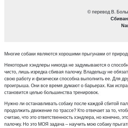
© перевод В. Бол
Сбиван
Na
Многие собаки являются хорошими прыгунами от природы,
Некоторые хэндлеры никогда не задумываются о способно
чисто, лишь изредка сбивая палочку. Владельцу не обяза
свою работу и физически способна выполнить ее. Для др
проигрыша. Они все время думают о барьерах. Как испра
становится целью большинства тренировок.
Нужно ли останавливать собаку после каждой сбитой палки
продолжить движение по трассе? Кто отвечает за то, что
считаю, что это ответственность хэндлера, но конечно, э
палочку. Но это МОЯ задача – научить мою собаку прыгат