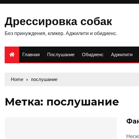
Дрессировка собак
Без принуждения, кликер. Аджилити и обидиенс.
Главная
Послушание
Обидиенс
Aджилити
Home
послушание
Метка: послушание
Фан
Неско