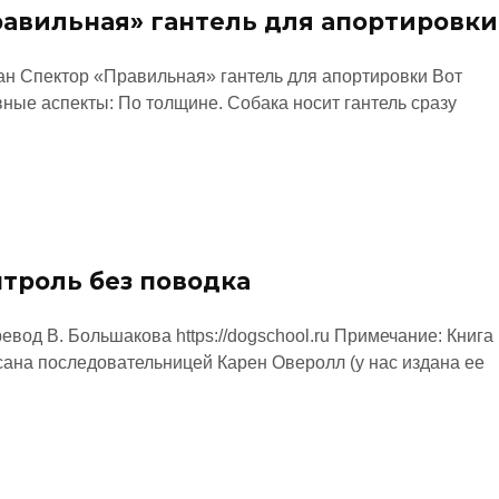
авильная» гантель для апортировки
ан Спектор «Правильная» гантель для апортировки Вот
ные аспекты: По толщине. Собака носит гантель сразу
троль без поводка
евод В. Большакова https://dogschool.ru Примечание: Книга
сана последовательницей Карен Оверолл (у нас издана ее