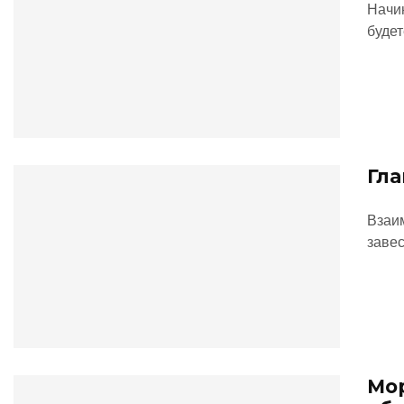
Начин
будет
Гла
Взаим
завес
Мор