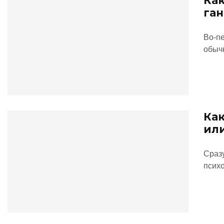
Как
га
Во-пе
обыч
Как
ил
Сразу
психо