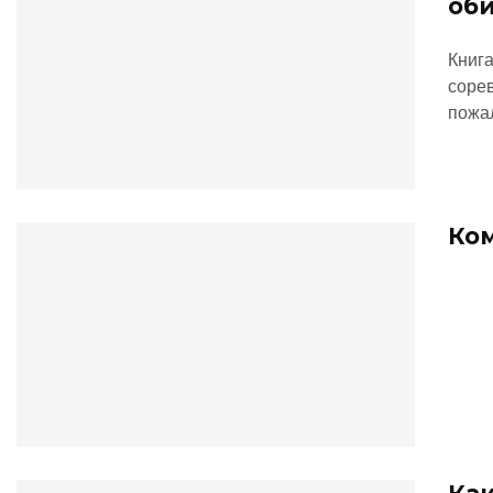
об
Книга
соре
пожа
Ко