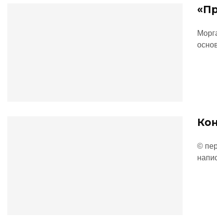
«Пр
Морг
основ
Кон
© пер
напи