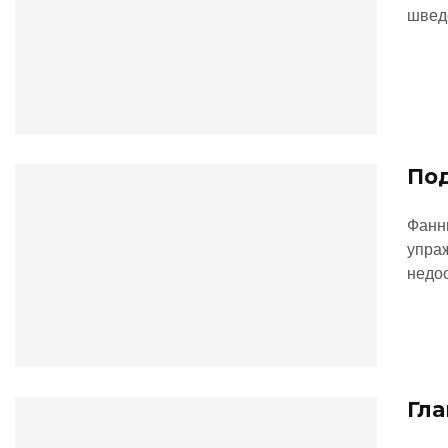
швед
Под
Фанни
упраж
недо
Гла