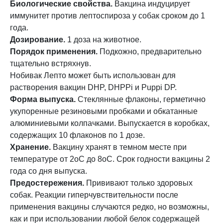
Биологические свойства.
Вакцина индуцирует
иммунитет против лептоспироза у собак сроком до 1
года.
Дозирование.
1 доза на животное.
Порядок применения.
Подкожно, предварительно
тщательно встряхнув.
Нобивак Лепто может быть использован для
растворения вакцин DHP, DHPPi и Puppi DP.
Форма выпуска.
Стеклянные флаконы, герметично
укупоренные резиновыми пробками и обкатанные
алюминиевыми колпачками. Выпускается в коробках,
содержащих 10 флаконов по 1 дозе.
Хранение.
Вакцину хранят в темном месте при
температуре от 2оС до 8оС. Срок годности вакцины 2
года со дня выпуска.
Предостережения.
Прививают только здоровых
собак. Реакции гиперчувствительности после
применения вакцины случаются редко, но возможны,
как и при использовании любой белок содержащей