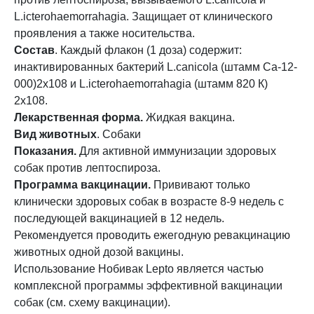
L.icterohaemorrahagia. Защищает от клинического
проявления а также носительства.
Состав
. Каждый флакон (1 доза) содержит:
инактивированных бактерий L.canicola (штамм Са-12-
000)2х108 и L.icterohaemorrahagia (штамм 820 К)
2х108.
Лекарственная форма.
Жидкая вакцина.
Вид животных
. Собаки
Показания.
Для активной иммунизации здоровых
собак против лептоспироза.
Программа вакцинации.
Прививают только
клинически здоровых собак в возрасте 8-9 недель с
последующей вакцинацией в 12 недель.
Рекомендуется проводить ежегодную ревакцинацию
животных одной дозой вакцины.
Использование Нобивак Lepto является частью
комплексной программы эффективной вакцинации
собак (см. схему вакцинации).