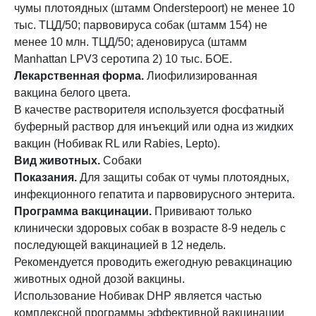
чумы плотоядных (штамм Onderstepoort) не менее 10
тыс. ТЦД/50; парвовируса собак (штамм 154) не
менее 10 млн. ТЦД/50; аденовируса (штамм
Manhattan LPV3 серотипа 2) 10 тыс. БОЕ.
Лекарственная форма.
Лиофилизированная
вакцина белого цвета.
В качестве растворителя используется фосфатный
буферный раствор для инъекций или одна из жидких
вакцин (Нобивак RL или Rabies, Lepto).
Вид животных.
Собаки
Показания.
Для защиты собак от чумы плотоядных,
инфекционного гепатита и парвовирусного энтерита.
Программа вакцинации.
Прививают только
клинически здоровых собак в возрасте 8-9 недель с
последующей вакцинацией в 12 недель.
Рекомендуется проводить ежегодную ревакцинацию
животных одной дозой вакцины.
Использование Нобивак DHP является частью
комплексной программы эффективной вакцинации