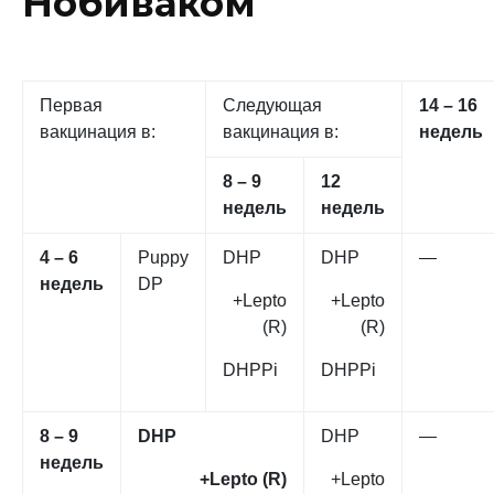
Нобиваком
Первая
Следующая
14 – 16
вакцинация в:
вакцинация в:
недель
8 – 9
12
недель
недель
4 – 6
Puppy
DHP
DHP
—
недель
DP
+Lepto
+Lepto
(R)
(R)
DHPPi
DHPPi
8 – 9
DHP
DHP
—
недель
+Lepto (R)
+Lepto