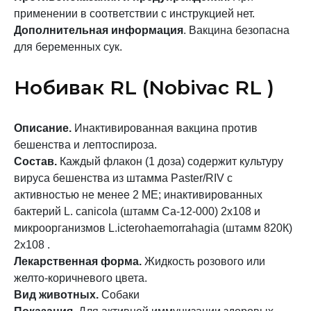
применении в соответствии с инструкцией нет.
Дополнительная информация
. Вакцина безопасна
для беременных сук.
Нобивак RL (Nobivac RL )
Описание.
Инактивированная вакцина против
бешенства и лептоспироза.
Состав.
Каждый флакон (1 доза) содержит культуру
вируса бешенства из штамма Paster/RIV с
активностью не менее 2 МЕ; инактивированных
бактерий L. canicola (штамм Ca-12-000) 2х108 и
микроорганизмов L.icterohaemorrahagia (штамм 820К)
2х108 .
Лекарственная форма.
Жидкость розового или
желто-коричневого цвета.
Вид животных.
Собаки