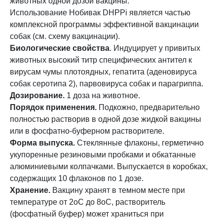
животных одной дозой вакцины.
Использование Нобивак DHPPi является частью
комплексной программы эффективной вакцинации
собак (см. схему вакцинации).
Биологические свойства
. Индуцирует у привитых
животных высокий титр специфических антител к
вирусам чумы плотоядных, гепатита (аденовируса
собак серотипа 2), парвовируса собак и парагриппа.
Дозирование.
1 доза на животное.
Порядок применения.
Подкожно, предварительно
полностью растворив в одной дозе жидкой вакцины
или в фосфатно-буферном растворителе.
Форма выпуска.
Стеклянные флаконы, герметично
укупоренные резиновыми пробками и обкатанные
алюминиевыми колпачками. Выпускается в коробках,
содержащих 10 флаконов по 1 дозе.
Хранение.
Вакцину хранят в темном месте при
температуре от 2оС до 8оС, растворитель
(фосфатный буфер) может храниться при