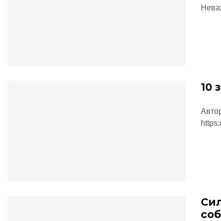
Нева
10 
Авто
https
Сил
соб